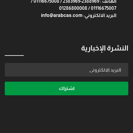
الهاتف : 2388969-2383969 / 01116675008 /
01116675007 / 01286800008
البريد الالكتروني: info@arabcas.com
النشرة الإخبارية
اشتراك